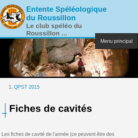
Aller au contenu principal
Entente Spéléologique
du Roussillon
Le club spéléo du
Roussillon ...
Menu principal
QPST 2015
Vous êtes ici
Fiches de cavités
Les fiches de cavité de l'année (ce peuvent être des