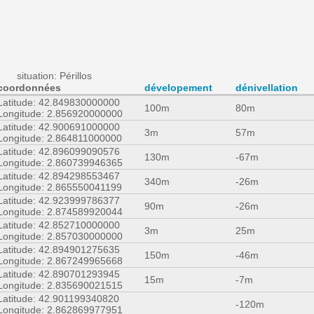
situation: Périllos
coordonnées
dévelopement
dénivellation
Latitude: 42.849830000000
100m
80m
Longitude: 2.856920000000
Latitude: 42.900691000000
3m
57m
Longitude: 2.864811000000
Latitude: 42.896099090576
130m
-67m
Longitude: 2.860739946365
Latitude: 42.894298553467
340m
-26m
Longitude: 2.865550041199
Latitude: 42.923999786377
90m
-26m
Longitude: 2.874589920044
Latitude: 42.852710000000
3m
25m
Longitude: 2.857030000000
Latitude: 42.894901275635
150m
-46m
Longitude: 2.867249965668
Latitude: 42.890701293945
15m
-7m
Longitude: 2.835690021515
Latitude: 42.901199340820
-120m
Longitude: 2.862869977951