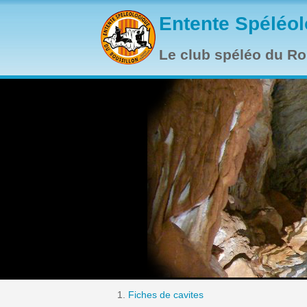
Aller au contenu principal
Entente Spéléol
Le club spéléo du Rou
Fiches de cavites