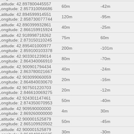
Latitude: 42.897800445557
60m
-42m
Longitude: 2.857310056686
Latitude: 42.894599914551
120m
-95m
Longitude: 2.858730077744
Latitude: 42.890399932861
40m
-25m
Longitude: 2.866159915924
Latitude: 42.918998718262
75m
60m
Longitude: 2.873150110245
Latitude: 42.895401000977
200m
-101m
Longitude: 2.859100103378
Latitude: 42.903301239014
80m
-70m
Longitude: 2.864340066910
Latitude: 42.900901794434
40m
-24m
Longitude: 2.863780021667
Latitude: 42.903099060059
20m
-16m
Longitude: 2.864840030670
Latitude: 42.907501220703
20m
-12m
Longitude: 2.846610069275
Latitude: 42.924301147461
50m
-40m
Longitude: 2.874350070953
Latitude: 42.909590000000
4m
30m
Longitude: 2.869260000000
Latitude: 42.900001525879
50m
-45m
Longitude: 2.865109920502
Latitude: 42.900001525879
30m
-30m