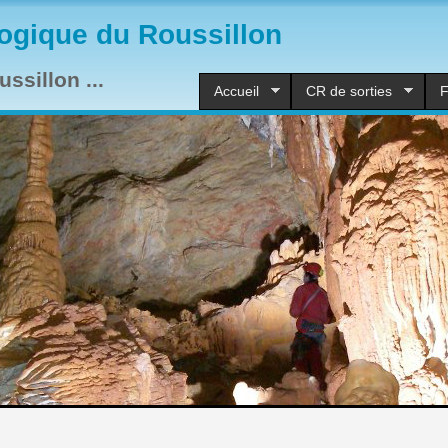
ogique du Roussillon
ssillon ...
Accueil
CR de sorties
F