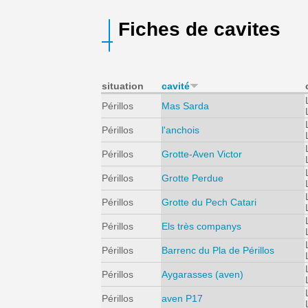
Vous êtes ici
Fiches de cavites
situation
cavité
Périllos
Mas Sarda
Périllos
l'anchois
Périllos
Grotte-Aven Victor
Périllos
Grotte Perdue
Périllos
Grotte du Pech Catari
Périllos
Els très companys
Périllos
Barrenc du Pla de Périllos
Périllos
Aygarasses (aven)
Périllos
aven P17