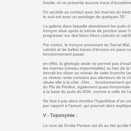
fossile, et ne présente aucune trace d'écoulem
On accède au contact avec les marnes du bédou
le sud-est avec un pendage de quelques 35°.
La galerie dans laquelle aboutissent les puits d
tronçon situé après la trémie de jonction avec l
progresser sur des blocs blocs coincés et calcif
Par contre, le tronçon provenant du Sarrat Mal,
calcite) et de belles traces d'érosion en paroi
fonctionnement passé :
en effet, la géologie seule ne permet pas d'exp
les marnes (niveau imperméable) au bas de la b
devrait les situer au niveau de cette branche 
ce réseau reste constant aux alentours de la côt
située elle à la côte -16m ... fonctionnement q
du Pla de Périllos, également quasi-horizontal
à la base du puits du AO6, comme à celle de l'a
Ne faut-il pas alors émettre l'hypothèse d'un 
par rapport à l'actuel, qui pourrait alors expli
V - Toponymie :
Le nom de Grotte Perdue est dû au fait qu'elle