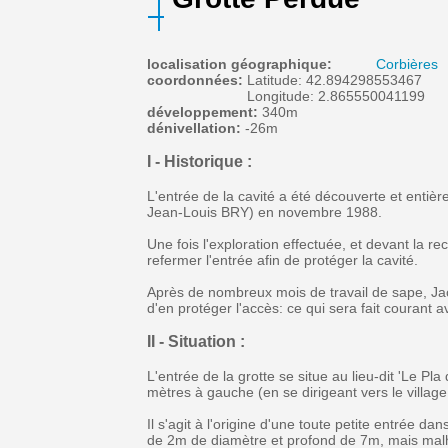
localisation géographique:
Corbières
coordonnées:
Latitude: 42.894298553467
Longitude: 2.865550041199
développement:
340m
dénivellation:
-26m
I - Historique :
L'entrée de la cavité a été découverte et ent
Jean-Louis BRY) en novembre 1988.
Une fois l'exploration effectuée, et devant la 
refermer l'entrée afin de protéger la cavité.
Après de nombreux mois de travail de sape, Jacq
d'en protéger l'accès: ce qui sera fait courant 
II - Situation :
L'entrée de la grotte se situe au lieu-dit 'Le Pl
mètres à gauche (en se dirigeant vers le villag
Il s'agit à l'origine d'une toute petite entrée d
de 2m de diamètre et profond de 7m, mais mal