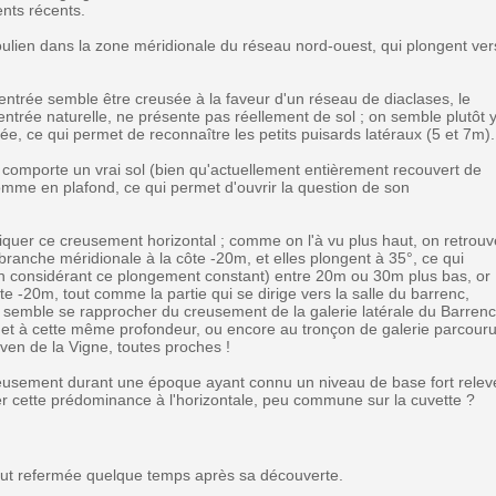
ents récents.
lien dans la zone méridionale du réseau nord-ouest, qui plongent ver
'entrée semble être creusée à la faveur d'un réseau de diaclases, le
'entrée naturelle, ne présente pas réellement de sol ; on semble plutôt 
iée, ce qui permet de reconnaître les petits puisards latéraux (5 et 7m).
 comporte un vrai sol (bien qu'actuellement entièrement recouvert de
 comme en plafond, ce qui permet d'ouvrir la question de son
liquer ce creusement horizontal ; comme on l'à vu plus haut, on retrouv
ranche méridionale à la côte -20m, et elles plongent à 35°, ce qui
(en considérant ce plongement constant) entre 20m ou 30m plus bas, or
e -20m, tout comme la partie qui se dirige vers la salle du barrenc,
ui semble se rapprocher du creusement de la galerie latérale du Barrenc
e et à cette même profondeur, ou encore au tronçon de galerie parcour
ven de la Vigne, toutes proches !
creusement durant une époque ayant connu un niveau de base fort relev
quer cette prédominance à l'horizontale, peu commune sur la cuvette ?
 fut refermée quelque temps après sa découverte.