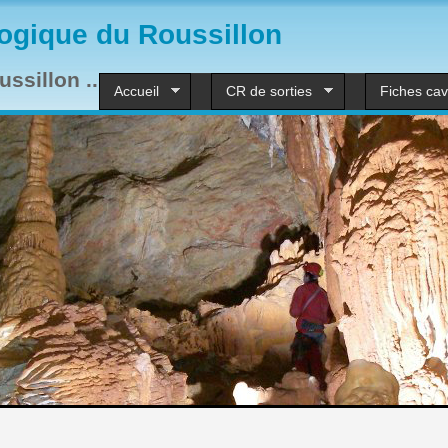
ogique du Roussillon
ssillon ...
Accueil
CR de sorties
Fiches cav