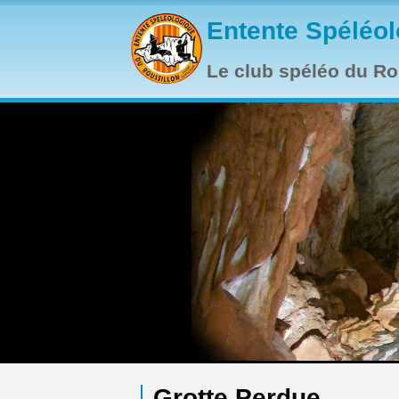
Aller au contenu principal
Entente Spéléol
Le club spéléo du Rou
Grotte Perdue