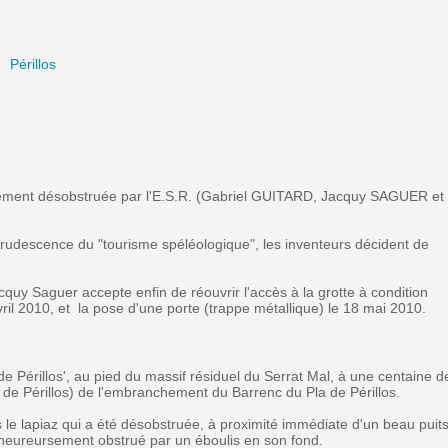
Périllos
ièrement désobstruée par l'E.S.R. (Gabriel GUITARD, Jacquy SAGUER et
recrudescence du "tourisme spéléologique", les inventeurs décident de
uy Saguer accepte enfin de réouvrir l'accès à la grotte à condition
avril 2010, et la pose d'une porte (trappe métallique) le 18 mai 2010.
a de Périllos', au pied du massif résiduel du Serrat Mal, à une centaine d
e de Périllos) de l'embranchement du Barrenc du Pla de Périllos.
ans le lapiaz qui a été désobstruée, à proximité immédiate d'un beau puit
heureursement obstrué par un éboulis en son fond.