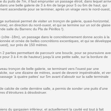
se du puits de 7m, il faut emprunter un passage étroit, dans lequel arriv
 dans une belle galerie de 3 à 4m de large pour 5 ou 6m de haut, qui
ment ascendante pour se terminer, après un virage vers le nord-ouest,
 surbaissé permet de visiter un tronçon de galerie, quasi-horizontal,
), en direction du nord-ouest, et qui se termine sur un sol de glaise
nde salle du Barrenc du Pla de Périllos !).
te (côte -18m), un passage dans le concrétionnement donne accès à la
étionnée et ornée de belles concrétions excentiques, et qui se développ
ouest), sur près de 150 mètres.
en 2 parties permettant de parcourir une boucle, pour se poursuivre ave
pour 3 à 4 m de hauteur) jusqu'à une petite salle, sur la bordure de
eau tronçon de belle galerie, se terminant vers l'ouest par une
cite, sur une dizaine de mètres, avant de devenir impénétrable, et ver
assage 'à quatre pattes' sur 5m avant d'aboutir sur la salle terminale
 calcite de cette dernière salle, a permis de sonder une puits d'une
es d'étroitures à désobstruer.
ens du gargasien inférieur, et actuellement la cavité est tout à fait