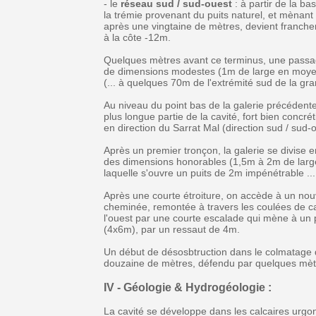
- le
réseau sud / sud-ouest
: à partir de la ba
la trémie provenant du puits naturel, et mènant
après une vingtaine de mètres, devient franche
à la côte -12m.
Quelques mètres avant ce terminus, une passage
de dimensions modestes (1m de large en moyenne
(... à quelques 70m de l'extrémité sud de la gra
Au niveau du point bas de la galerie précéden
plus longue partie de la cavité, fort bien concr
en direction du Sarrat Mal (direction sud / sud-
Après un premier tronçon, la galerie se divise 
des dimensions honorables (1,5m à 2m de large 
laquelle s'ouvre un puits de 2m impénétrable ...
Après une courte étroiture, on accède à un nouv
cheminée, remontée à travers les coulées de cal
l'ouest par une courte escalade qui mène à un p
(4x6m), par un ressaut de 4m.
Un début de désosbtruction dans le colmatage de
douzaine de mètres, défendu par quelques mètr
IV - Géologie & Hydrogéologie :
La cavité se développe dans les calcaires urgoni