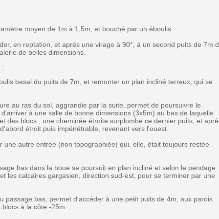
diamètre moyen de 1m à 1,5m, et bouché par un éboulis.
der, en reptation, et après une virage à 90°, à un second puits de 7m 
alerie de belles dimensions.
 :
boulis basal du puits de 7m, et remonter un plan incliné terreux, qui se
ture au ras du sol, aggrandie par la suite, permet de poursuivre le
d'arriver à une salle de bonne dimensions (3x5m) au bas de laquelle
et des blocs ; une cheminée étroite surplombe ce dernier puits, et aprè
'abord étroit puis impénétrable, revenant vers l'ouest.
 une autre entrée (non topographiée) qui, elle, était toujours restée
ssage bas dans la boue se poursuit en plan incliné et selon le pendage
et les calcaires gargasien, direction sud-est, pour se terminer par une
 passage bas, permet d'accéder à une petit puits de 4m, aux parois
 blocs à la côte -25m.