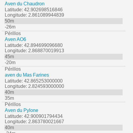
Aven du Chaudron
Latitude: 42.902698516846
Longitude: 2.861089944839
50m
-26m
Périllos
Aven AO6
Latitude: 42.894699096680
Longitude: 2.868870019913
45m
-20m
Périllos
aven du Mas Farines
Latitude: 42.865253000000
Longitude: 2.824593000000
40m
35m
Périllos
Aven du Pylone
Latitude: 42.900901794434
Longitude: 2.863780021667
40m