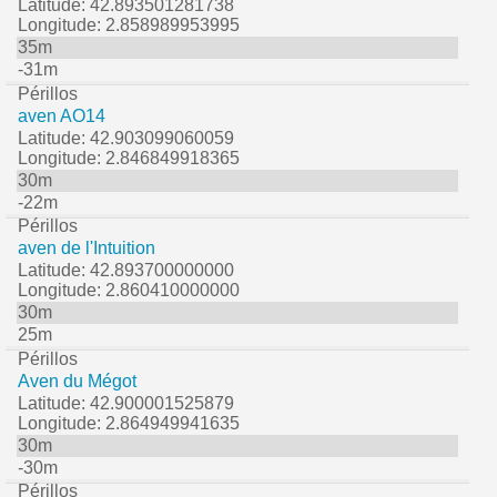
Latitude: 42.893501281738
Longitude: 2.858989953995
35m
-31m
Périllos
aven AO14
Latitude: 42.903099060059
Longitude: 2.846849918365
30m
-22m
Périllos
aven de l'Intuition
Latitude: 42.893700000000
Longitude: 2.860410000000
30m
25m
Périllos
Aven du Mégot
Latitude: 42.900001525879
Longitude: 2.864949941635
30m
-30m
Périllos