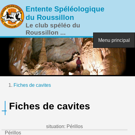
Aller au contenu principal
Entente Spéléologique
du Roussillon
Le club spéléo du
Roussillon ...
Menu principal
Fiches de cavites
Vous êtes ici
Fiches de cavites
situation: Périllos
Périllos