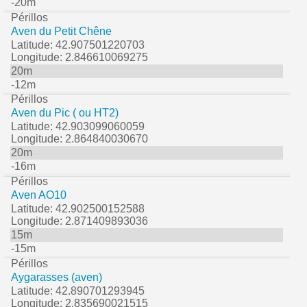
-20m
Périllos
Aven du Petit Chêne
Latitude: 42.907501220703
Longitude: 2.846610069275
20m
-12m
Périllos
Aven du Pic ( ou HT2)
Latitude: 42.903099060059
Longitude: 2.864840030670
20m
-16m
Périllos
Aven AO10
Latitude: 42.902500152588
Longitude: 2.871409893036
15m
-15m
Périllos
Aygarasses (aven)
Latitude: 42.890701293945
Longitude: 2.835690021515