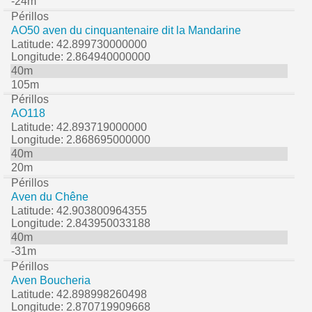
-24m
Périllos
AO50 aven du cinquantenaire dit la Mandarine
Latitude: 42.899730000000
Longitude: 2.864940000000
40m
105m
Périllos
AO118
Latitude: 42.893719000000
Longitude: 2.868695000000
40m
20m
Périllos
Aven du Chêne
Latitude: 42.903800964355
Longitude: 2.843950033188
40m
-31m
Périllos
Aven Boucheria
Latitude: 42.898998260498
Longitude: 2.870719909668