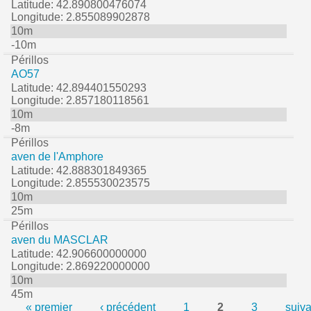
Latitude: 42.890800476074
Longitude: 2.855089902878
10m
-10m
Périllos
AO57
Latitude: 42.894401550293
Longitude: 2.857180118561
10m
-8m
Périllos
aven de l'Amphore
Latitude: 42.888301849365
Longitude: 2.855530023575
10m
25m
Périllos
aven du MASCLAR
Latitude: 42.906600000000
Longitude: 2.869220000000
10m
45m
« premier
‹ précédent
1
2
3
suiva