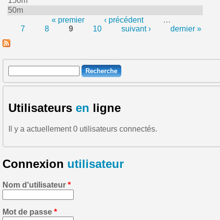
150m
50m
« premier
‹ précédent
…
7
8
9
10
suivant ›
dernier »
Pages
Recherche
Formulaire de recherche
Utilisateurs
en
ligne
Il y a actuellement 0 utilisateurs connectés.
Connexion
utilisateur
Nom d'utilisateur
*
Mot de passe
*