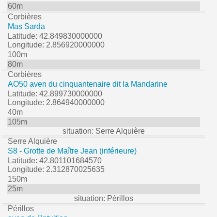
60m
Corbières
Mas Sarda
Latitude: 42.849830000000
Longitude: 2.856920000000
100m
80m
Corbières
AO50 aven du cinquantenaire dit la Mandarine
Latitude: 42.899730000000
Longitude: 2.864940000000
40m
105m
situation: Serre Alquière
Serre Alquière
S8 - Grotte de Maître Jean (inférieure)
Latitude: 42.801101684570
Longitude: 2.312870025635
150m
25m
situation: Périllos
Périllos