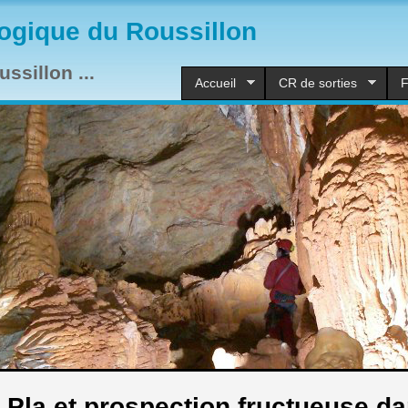
ogique du Roussillon
ssillon ...
Accueil
CR de sorties
F
 Pla et prospection fructueuse d