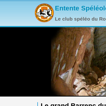
Aller au contenu principal
Entente Spéléol
Le club spéléo du Rou
Le grand Barrenc du