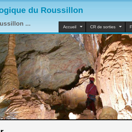
ogique du Roussillon
ssillon ...
Accueil
CR de sorties
F
r