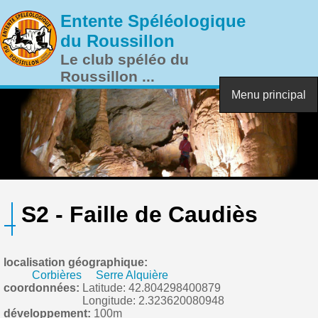
Aller au contenu principal
Entente Spéléologique
du Roussillon
Le club spéléo du
Roussillon ...
Menu principal
S2 - Faille de Caudiès
localisation géographique:
Corbières
Serre Alquière
coordonnées:
Latitude: 42.804298400879
Longitude: 2.323620080948
développement:
100m