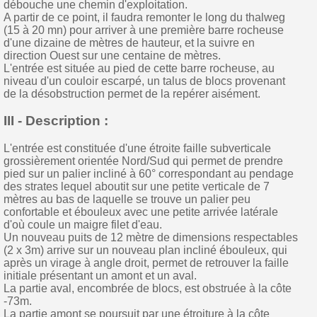
débouche une chemin d'exploitation.
A partir de ce point, il faudra remonter le long du thalweg
(15 à 20 mn) pour arriver à une première barre rocheuse
d'une dizaine de mètres de hauteur, et la suivre en
direction Ouest sur une centaine de mètres.
L'entrée est située au pied de cette barre rocheuse, au
niveau d'un couloir escarpé, un talus de blocs provenant
de la désobstruction permet de la repérer aisément.
III - Description :
L'entrée est constituée d'une étroite faille subverticale
grossièrement orientée Nord/Sud qui permet de prendre
pied sur un palier incliné à 60° correspondant au pendage
des strates lequel aboutit sur une petite verticale de 7
mètres au bas de laquelle se trouve un palier peu
confortable et ébouleux avec une petite arrivée latérale
d'où coule un maigre filet d'eau.
Un nouveau puits de 12 mètre de dimensions respectables
(2 x 3m) arrive sur un nouveau plan incliné ébouleux, qui
après un virage à angle droit, permet de retrouver la faille
initiale présentant un amont et un aval.
La partie aval, encombrée de blocs, est obstruée à la côte
-73m.
La partie amont se poursuit par une étroiture à la côte