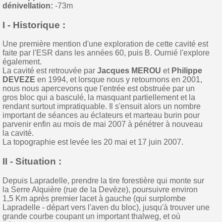
dénivellation:
-73m
I - Historique :
Une première mention d'une exploration de cette cavité est
faite par l'ESR dans les années 60, puis B. Ournié l'explore
également.
La cavité est retrouvée par
Jacques MEROU
et
Philippe
DEVEZE
en 1994, et lorsque nous y retournons en 2001,
nous nous apercevons que l'entrée est obstruée par un
gros bloc qui a basculé, la masquant partiellement et la
rendant surtout impratiquable. Il s'ensuit alors un nombre
important de séances au éclateurs et marteau burin pour
parvenir enfin au mois de mai 2007 à pénétrer à nouveau
la cavité.
La topographie est levée les 20 mai et 17 juin 2007.
II - Situation :
Depuis Lapradelle, prendre la tire forestière qui monte sur
la Serre Alquière (rue de la Devèze), poursuivre environ
1,5 Km après premier lacet à gauche (qui surplombe
Lapradelle - départ vers l'aven du bloc), jusqu'à trouver une
grande courbe coupant un important thalweg, et où