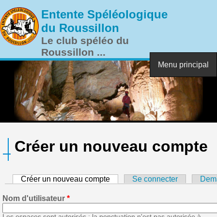
Aller au contenu principal
Entente Spéléologique
du Roussillon
Le club spéléo du
Roussillon ...
Menu principal
Créer un nouveau compte
Créer un nouveau compte
(onglet actif)
Se connecter
Dema
Nom d'utilisateur
*
Les espaces sont autorisés ; la ponctuation n'est pas autorisée à