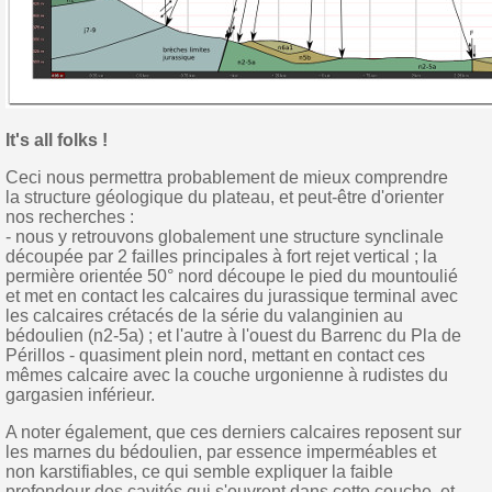
It's all folks !
Ceci nous permettra probablement de mieux comprendre
la structure géologique du plateau, et peut-être d'orienter
nos recherches :
- nous y retrouvons globalement une structure synclinale
découpée par 2 failles principales à fort rejet vertical ; la
permière orientée 50° nord découpe le pied du mountoulié
et met en contact les calcaires du jurassique terminal avec
les calcaires crétacés de la série du valanginien au
bédoulien (n2-5a) ; et l'autre à l'ouest du Barrenc du Pla de
Périllos - quasiment plein nord, mettant en contact ces
mêmes calcaire avec la couche urgonienne à rudistes du
gargasien inférieur.
A noter également, que ces derniers calcaires reposent sur
les marnes du bédoulien, par essence imperméables et
non karstifiables, ce qui semble expliquer la faible
profondeur des cavités qui s'ouvrent dans cette couche, et