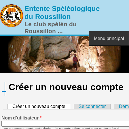
Aller au contenu principal
Entente Spéléologique
du Roussillon
Le club spéléo du
Roussillon ...
Menu principal
Créer un nouveau compte
Créer un nouveau compte
(onglet actif)
Se connecter
Dema
Nom d'utilisateur
*
Les espaces sont autorisés ; la ponctuation n'est pas autorisée à