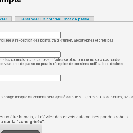
cter
Demander un nouveau mot de passe
orisée à l'exception des points, traits d'union, apostrophes et tirets bas.
us les courriels à cette adresse. L'adresse électronique ne sera pas rendue
 nouveau mot de passe ou pour la réception de certaines notifications désirées.
essage lorsque du contenu sera ajouté dans le site (articles, CR de sorties, avis 
es un être humain, et d'éviter des envois automatisés par des robots.
a sur la "zone grisée".