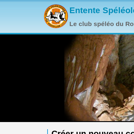
Aller au contenu principal
Entente Spéléol
Le club spéléo du Rou
Créer un nouveau c