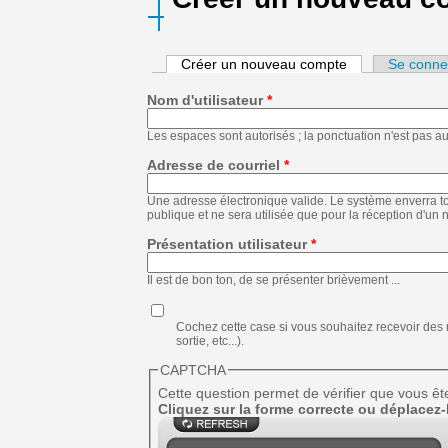
Créer un nouveau compte
(onglet actif)
Se conne
Nom d'utilisateur
*
Les espaces sont autorisés ; la ponctuation n'est pas aut
Adresse de courriel
*
Une adresse électronique valide. Le système enverra to
publique et ne sera utilisée que pour la réception d'un
Présentation utilisateur
*
Il est de bon ton, de se présenter brièvement ...
Cochez cette case si vous souhaitez recevoir des m
sortie, etc...).
CAPTCHA
Cette question permet de vérifier que vous êt
Cliquez sur la forme correcte ou déplacez-l