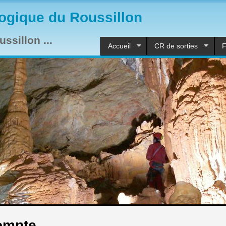
ogique du Roussillon
ssillon ...
Accueil
CR de sorties
F
ompte