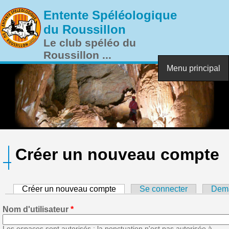
Aller au contenu principal
Entente Spéléologique
du Roussillon
Le club spéléo du
Roussillon ...
Menu principal
Créer un nouveau compte
Créer un nouveau compte
(onglet actif)
Se connecter
Dema
Nom d'utilisateur
*
Les espaces sont autorisés ; la ponctuation n'est pas autorisée à