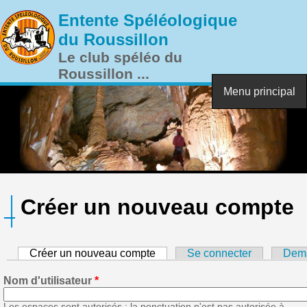
Aller au contenu principal
Entente Spéléologique
du Roussillon
Le club spéléo du
Roussillon ...
Menu principal
Créer un nouveau compte
Créer un nouveau compte
(onglet actif)
Se connecter
Dema
Nom d'utilisateur
*
Les espaces sont autorisés ; la ponctuation n'est pas autorisée à