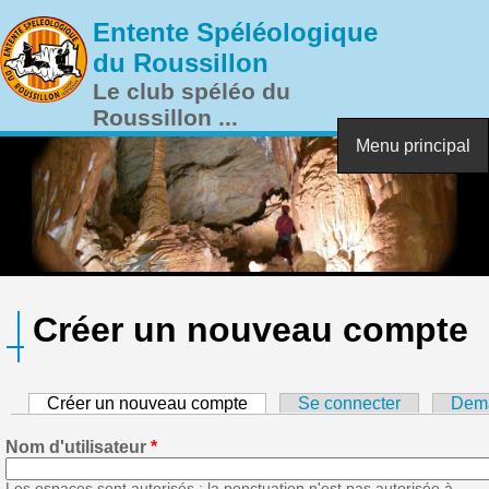
Aller au contenu principal
Entente Spéléologique
du Roussillon
Le club spéléo du
Roussillon ...
Menu principal
Créer un nouveau compte
Créer un nouveau compte
(onglet actif)
Se connecter
Dema
Nom d'utilisateur
*
Les espaces sont autorisés ; la ponctuation n'est pas autorisée à