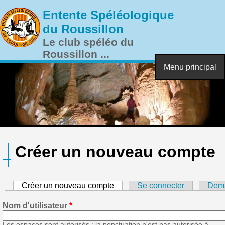
Aller au contenu principal
Entente Spéléologique
du Roussillon
Le club spéléo du
Roussillon ...
Menu principal
Créer un nouveau compte
Créer un nouveau compte
(onglet actif)
Se connecter
Dema
Nom d'utilisateur
*
Les espaces sont autorisés ; la ponctuation n'est pas autorisée à