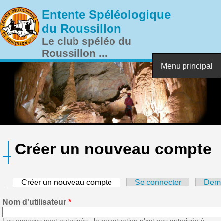
Aller au contenu principal
Entente Spéléologique
du Roussillon
Le club spéléo du
Roussillon ...
Menu principal
Créer un nouveau compte
Créer un nouveau compte
(onglet actif)
Se connecter
Dema
Nom d'utilisateur
*
Les espaces sont autorisés ; la ponctuation n'est pas autorisée à