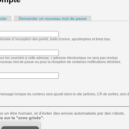
cter
Demander un nouveau mot de passe
orisée à l'exception des points, traits d'union, apostrophes et tirets bas.
us les courriels à cette adresse. L'adresse électronique ne sera pas rendue
 nouveau mot de passe ou pour la réception de certaines notifications désirées.
essage lorsque du contenu sera ajouté dans le site (articles, CR de sorties, avis 
es un être humain, et d'éviter des envois automatisés par des robots.
a sur la "zone grisée".