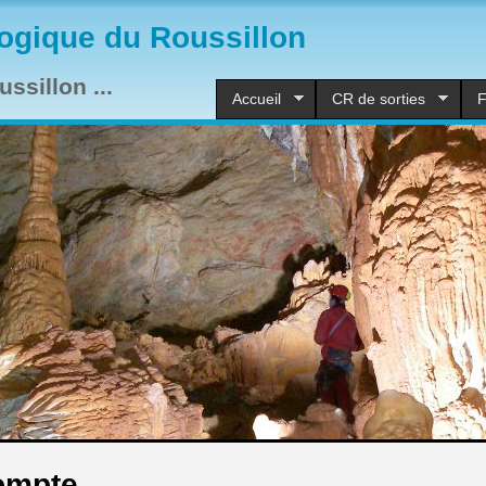
ogique du Roussillon
ssillon ...
Accueil
CR de sorties
F
ompte