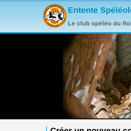
Aller au contenu principal
Entente Spéléol
Le club spéléo du Rou
Créer un nouveau c