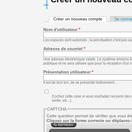
Créer un nouveau compte
(onglet actif)
Se conne
Nom d'utilisateur
*
Les espaces sont autorisés ; la ponctuation n'est pas aut
Adresse de courriel
*
Une adresse électronique valide. Le système enverra to
publique et ne sera utilisée que pour la réception d'un
Présentation utilisateur
*
Il est de bon ton, de se présenter brièvement ...
Cochez cette case si vous souhaitez recevoir des m
sortie, etc...).
CAPTCHA
Cette question permet de vérifier que vous êt
Cliquez sur la forme correcte ou déplacez-l