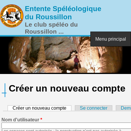
Aller au contenu principal
Entente Spéléologique
du Roussillon
Le club spéléo du
Roussillon ...
Menu principal
Créer un nouveau compte
Créer un nouveau compte
(onglet actif)
Se connecter
Dema
Nom d'utilisateur
*
Les espaces sont autorisés ; la ponctuation n'est pas autorisée à