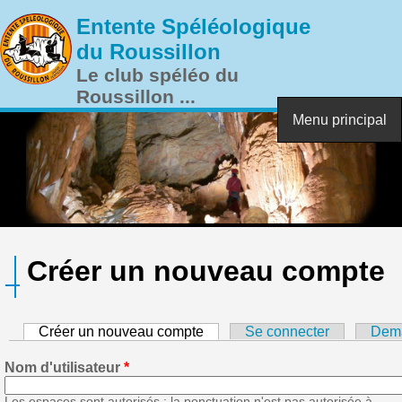
Aller au contenu principal
Entente Spéléologique
du Roussillon
Le club spéléo du
Roussillon ...
Menu principal
Créer un nouveau compte
Créer un nouveau compte
(onglet actif)
Se connecter
Dema
Nom d'utilisateur
*
Les espaces sont autorisés ; la ponctuation n'est pas autorisée à