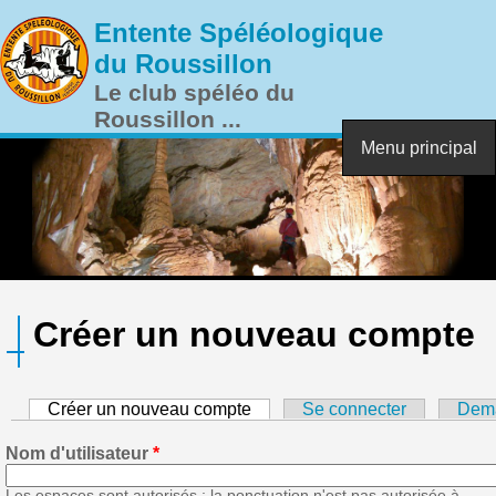
Aller au contenu principal
Entente Spéléologique
du Roussillon
Le club spéléo du
Roussillon ...
Menu principal
Créer un nouveau compte
Créer un nouveau compte
(onglet actif)
Se connecter
Dema
Nom d'utilisateur
*
Les espaces sont autorisés ; la ponctuation n'est pas autorisée à