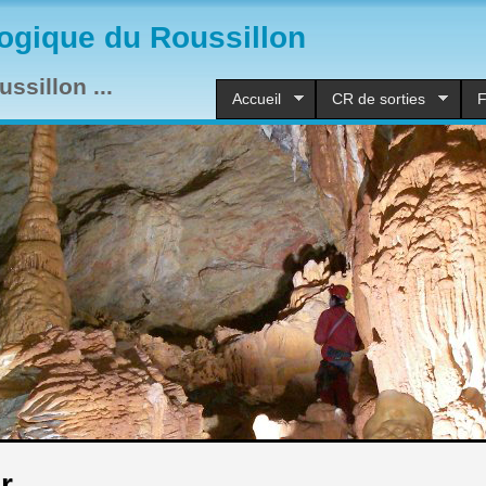
ogique du Roussillon
ssillon ...
Accueil
CR de sorties
F
r