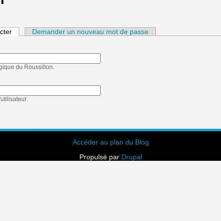
cter
(onglet actif)
Demander un nouveau mot de passe
ogique du Roussillon.
tilisateur.
Accéder au plan du Blog
Propulsé par
Drupal