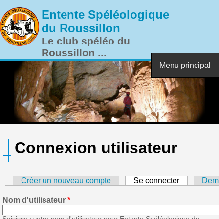
Aller au contenu principal
Entente Spéléologique
du Roussillon
Le club spéléo du
Roussillon ...
Menu principal
Connexion utilisateur
Créer un nouveau compte
Se connecter
(onglet actif
Dema
Nom d'utilisateur
*
Saisissez votre nom d'utilisateur pour Entente Spéléologique du