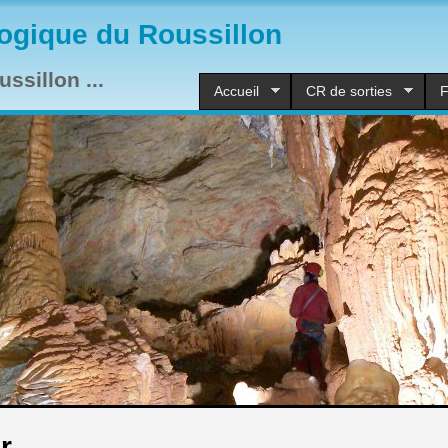
ogique du Roussillon
ssillon ...
Accueil
CR de sorties
F
r