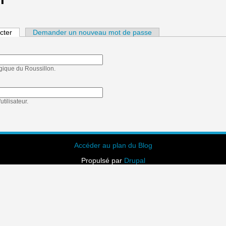
cter
(onglet actif)
Demander un nouveau mot de passe
ogique du Roussillon.
tilisateur.
Accéder au plan du Blog
Propulsé par
Drupal